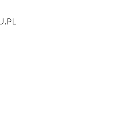
em
Opplevelser
Trykksaker
Bedriftens identitet
Gadg
.PL